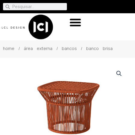
home
/
área externa
/
bancos
/ banco brisa