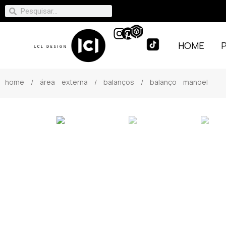
HOME
home
/
área externa
/
balanços
/ balanço manoel