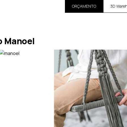
ORÇAMENTO
3D Ware
o Manoel