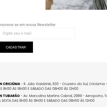
Inscreva-se em nossa Newsletter
CADASTRAR
GN CRICIÚMA
- R. Júlio Gaidzinki, 633 - Cruzeiro do Sul, Criciúm
AS 8H30 ÀS 18H30 E SÁBADO DAS 08H00 ÀS 12H00
GN TUBARÃO
- Av. Marcolino Martins Cabral, 2989 - Aeroporto, 
 SEXTA DAS 8H30 ÀS 18H30 E SÁBADO DAS 08H00 ÀS 12H00