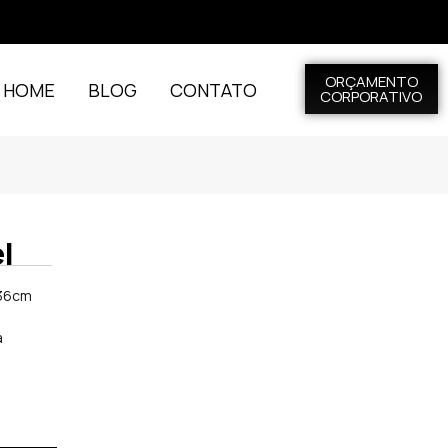
ORÇAMENTO
L HOME
BLOG
CONTATO
CORPORATIVO
l
 36cm
a