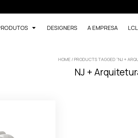
PRODUTOS
DESIGNERS
A EMPRESA
LC
HOME
/ PRODUCTS TAGGED “NJ + ARQ
NJ + Arquitetur