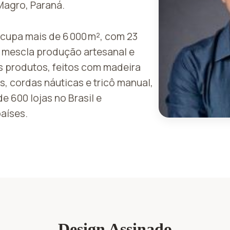
agro, Paraná.
ocupa mais de 6 000 m², com 23
 mescla produção artesanal e
s produtos, feitos com madeira
as, cordas náuticas e tricô manual,
e 600 lojas no Brasil e
países.
Design Assinado