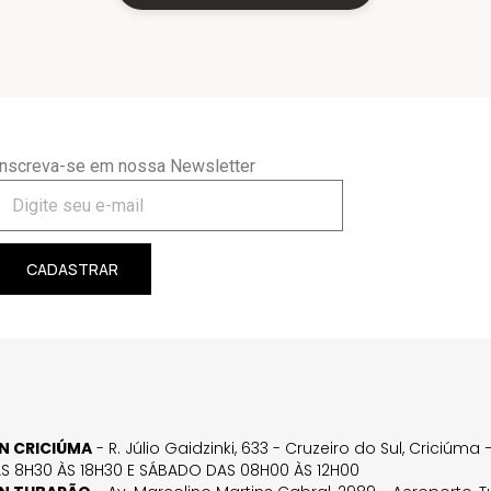
Inscreva-se em nossa Newsletter
CADASTRAR
GN CRICIÚMA
- R. Júlio Gaidzinki, 633 - Cruzeiro do Sul, Criciúm
AS 8H30 ÀS 18H30 E SÁBADO DAS 08H00 ÀS 12H00