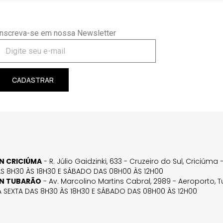
Inscreva-se em nossa Newsletter
CADASTRAR
GN CRICIÚMA
- R. Júlio Gaidzinki, 633 - Cruzeiro do Sul, Criciúm
AS 8H30 ÀS 18H30 E SÁBADO DAS 08H00 ÀS 12H00
GN TUBARÃO
- Av. Marcolino Martins Cabral, 2989 - Aeroporto, 
 SEXTA DAS 8H30 ÀS 18H30 E SÁBADO DAS 08H00 ÀS 12H00