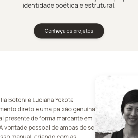
identidade poética e estrutural.
Conheça os projetos
la Botoni e Luciana Yokota
mento direto e uma paixão genuína
al presente de forma marcante em
l. A vontade pessoal de ambas de se
sso manual, criando com as