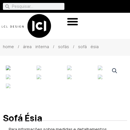
home
/
área interna
/
sofás
/ sofá ésia
Sofá Ésia
Para informações sobre medidas e detalhamentos,